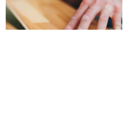
NOTRE SAVOIR-FAIRE
À
VOTRE SERVICE
EXCELLENCE PROFESSIONNELLE ET
MAÎTRISE POINTUE
Bénéficiez du
savoir-faire
de nos
professionnels
sélectionnant avec précision les essences
parfaitement alignées à vos besoins spécifiques.